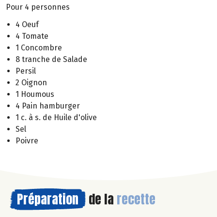
Pour 4 personnes
4 Oeuf
4 Tomate
1 Concombre
8 tranche de Salade
Persil
2 Oignon
1 Houmous
4 Pain hamburger
1 c. à s. de Huile d'olive
Sel
Poivre
Préparation
de la
recette