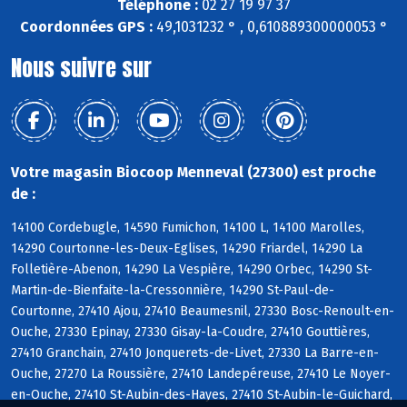
Téléphone :
02 27 19 97 37
Coordonnées GPS :
49,1031232 ° , 0,610889300000053 °
Nous suivre sur
Votre magasin Biocoop Menneval (27300) est proche
de :
14100 Cordebugle, 14590 Fumichon, 14100 L, 14100 Marolles,
14290 Courtonne-les-Deux-Eglises, 14290 Friardel, 14290 La
Folletière-Abenon, 14290 La Vespière, 14290 Orbec, 14290 St-
Martin-de-Bienfaite-la-Cressonnière, 14290 St-Paul-de-
Courtonne, 27410 Ajou, 27410 Beaumesnil, 27330 Bosc-Renoult-en-
Ouche, 27330 Epinay, 27330 Gisay-la-Coudre, 27410 Gouttières,
27410 Granchain, 27410 Jonquerets-de-Livet, 27330 La Barre-en-
Ouche, 27270 La Roussière, 27410 Landepéreuse, 27410 Le Noyer-
en-Ouche, 27410 St-Aubin-des-Hayes, 27410 St-Aubin-le-Guichard,