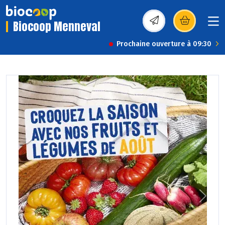
Biocoop Menneval
(s’ouvre dans une nou
Prochaine ouverture à 09:30
Previous
Next