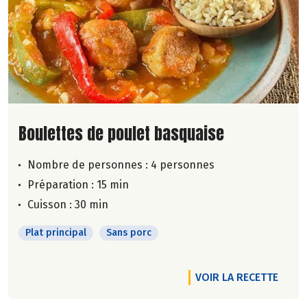
Lire la suite de la recette
Boulettes de poulet basquaise
Nombre de personnes :
4 personnes
Préparation : 15 min
Cuisson : 30 min
Plat principal
Sans porc
VOIR LA RECETTE