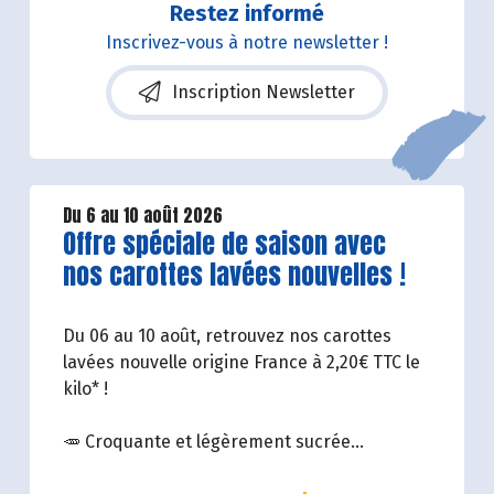
Restez informé
Inscrivez-vous à notre newsletter !
Inscription Newsletter
Du 6 au 10 août 2026
Lire la suite de l'article
Offre spéciale de saison avec
nos carottes lavées nouvelles !
Du 06 au 10 août, retrouvez nos carottes
lavées nouvelle origine France à 2,20€ TTC le
kilo* !
🥕 Croquante et légèrement sucrée
lorsqu'elle est fraîche, fondante après