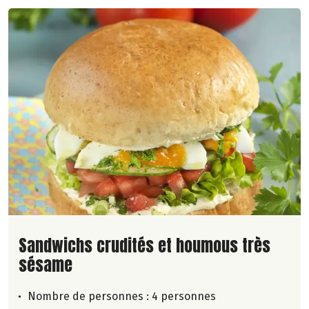
Lire la suite de la recette
Sandwichs crudités et houmous très
sésame
Nombre de personnes :
4 personnes