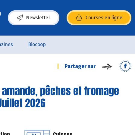
Newsletter
Courses en ligne
(s’ouvre dans une nouvelle fenêtre)
zines
Biocoop
Partager sur
re amande, pêches et fromage
Juillet 2026
tion
Cuisson