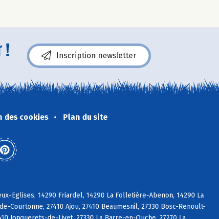
 !
Inscription newsletter
n des cookies
Plan du site
x-Eglises, 14290 Friardel, 14290 La Folletière-Abenon, 14290 La
-de-Courtonne, 27410 Ajou, 27410 Beaumesnil, 27330 Bosc-Renoult-
7410 Jonquerets-de-Livet, 27330 La Barre-en-Ouche, 27270 La