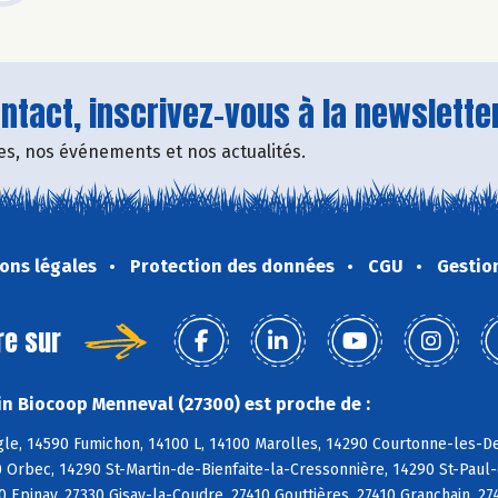
tact, inscrivez-vous à la newsletter
fres, nos événements et nos actualités.
ons légales
Protection des données
CGU
Gestio
re sur
n Biocoop Menneval (27300) est proche de :
e, 14590 Fumichon, 14100 L, 14100 Marolles, 14290 Courtonne-les-Deu
 Orbec, 14290 St-Martin-de-Bienfaite-la-Cressonnière, 14290 St-Paul
 Epinay, 27330 Gisay-la-Coudre, 27410 Gouttières, 27410 Granchain, 2