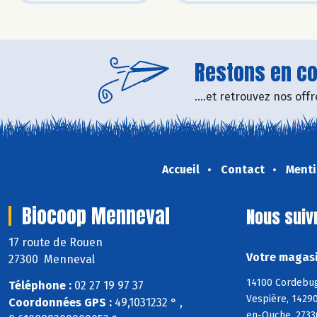
Restons en con
....et retrouvez nos of
Accueil
Contact
Menti
Biocoop Menneval
Nous suiv
17 route de Rouen
Votre magasi
27300 Menneval
14100 Cordebugl
Téléphone :
02 27 19 97 37
Vespière, 14290
Coordonnées GPS :
49,1031232 ° ,
en-Ouche, 27330