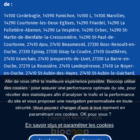
de :
14100 Cordebugle, 14590 Fumichon, 14100 L, 14100 Marolles,
14290 Courtonne-les-Deux-Eglises, 14290 Friardel, 14290 La
Folletière-Abenon, 14290 La Vespière, 14290 Orbec, 14290 St-
Martin-de-Bienfaite-la-Cressonnière, 14290 St-Paul-de-
Courtonne, 27410 Ajou, 27410 Beaumesnil, 27330 Bosc-Renoult-en-
Ouche, 27330 Epinay, 27330 Gisay-la-Coudre, 27410 Gouttières,
27410 Granchain, 27410 Jonquerets-de-Livet, 27330 La Barre-en-
Ouche, 27270 La Roussière, 27410 Landepéreuse, 27410 Le Noyer-
en-Ouche, 27410 St-Aubin-des-Hayes, 27410 St-Aubin-le-Guichard,
27330 St-Pierre-du-Mesnil, 27410 Ste-Marguerite-en-Ouche, 27330
Afin de vous offrir la meilleure expérience possible, Biocoop utilise
Thevray, 27410 Thevray, 27170 Barc
des cookies : pour assurer une performance optimale du site, pour
récolter des statistiques afin d'analyser le trafic et la performance
du site et vous proposer une navigation personnalisée en toute
sécurité. Vous pouvez changer d'avis à tout moment en
Biocoop.fr
Le réseau Biocoop
paramétrant vos cookies. OK pour vous ?
Copyright Biocoop 2026
En savoir plus et paramétrer les cookies