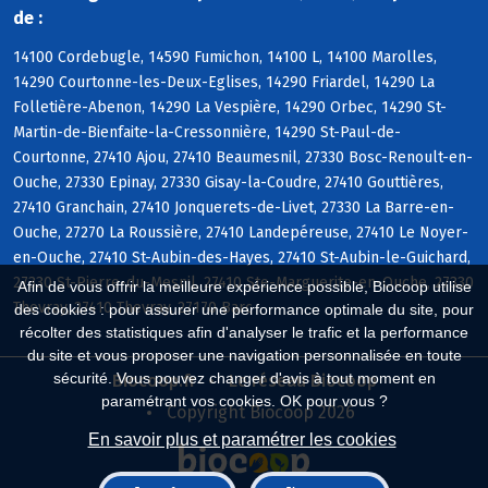
de :
14100 Cordebugle, 14590 Fumichon, 14100 L, 14100 Marolles,
14290 Courtonne-les-Deux-Eglises, 14290 Friardel, 14290 La
Folletière-Abenon, 14290 La Vespière, 14290 Orbec, 14290 St-
Martin-de-Bienfaite-la-Cressonnière, 14290 St-Paul-de-
Courtonne, 27410 Ajou, 27410 Beaumesnil, 27330 Bosc-Renoult-en-
Ouche, 27330 Epinay, 27330 Gisay-la-Coudre, 27410 Gouttières,
27410 Granchain, 27410 Jonquerets-de-Livet, 27330 La Barre-en-
Ouche, 27270 La Roussière, 27410 Landepéreuse, 27410 Le Noyer-
en-Ouche, 27410 St-Aubin-des-Hayes, 27410 St-Aubin-le-Guichard,
27330 St-Pierre-du-Mesnil, 27410 Ste-Marguerite-en-Ouche, 27330
Afin de vous offrir la meilleure expérience possible, Biocoop utilise
Thevray, 27410 Thevray, 27170 Barc
des cookies : pour assurer une performance optimale du site, pour
récolter des statistiques afin d'analyser le trafic et la performance
du site et vous proposer une navigation personnalisée en toute
sécurité. Vous pouvez changer d'avis à tout moment en
Biocoop.fr
Le réseau Biocoop
paramétrant vos cookies. OK pour vous ?
Copyright Biocoop 2026
En savoir plus et paramétrer les cookies