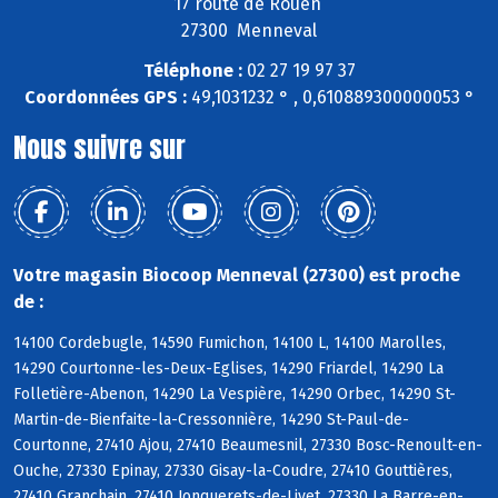
17 route de Rouen
27300 Menneval
Téléphone :
02 27 19 97 37
Coordonnées GPS :
49,1031232 ° , 0,610889300000053 °
Nous suivre sur
Votre magasin Biocoop Menneval (27300) est proche
de :
14100 Cordebugle, 14590 Fumichon, 14100 L, 14100 Marolles,
14290 Courtonne-les-Deux-Eglises, 14290 Friardel, 14290 La
Folletière-Abenon, 14290 La Vespière, 14290 Orbec, 14290 St-
Martin-de-Bienfaite-la-Cressonnière, 14290 St-Paul-de-
Courtonne, 27410 Ajou, 27410 Beaumesnil, 27330 Bosc-Renoult-en-
Ouche, 27330 Epinay, 27330 Gisay-la-Coudre, 27410 Gouttières,
27410 Granchain, 27410 Jonquerets-de-Livet, 27330 La Barre-en-