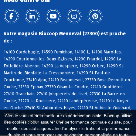
Votre magasin Biocoop Menneval (27300) est proche
de :
14100 Cordebugle, 14590 Fumichon, 14100 L, 14100 Marolles,
14290 Courtonne-les-Deux-Eglises, 14290 Friardel, 14290 La
Folletière-Abenon, 14290 La Vespière, 14290 Orbec, 14290 St-
Martin-de-Bienfaite-la-Cressonnière, 14290 St-Paul-de-
Courtonne, 27410 Ajou, 27410 Beaumesnil, 27330 Bosc-Renoult-en-
Ouche, 27330 Epinay, 27330 Gisay-la-Coudre, 27410 Gouttières,
27410 Granchain, 27410 Jonquerets-de-Livet, 27330 La Barre-en-
Ouche, 27270 La Roussière, 27410 Landepéreuse, 27410 Le Noyer-
en-Ouche, 27410 St-Aubin-des-Hayes, 27410 St-Aubin-le-Guichard,
27330 St-Pierre-du-Mesnil, 27410 Ste-Marguerite-en-Ouche, 27330
Afin de vous offrir la meilleure expérience possible, Biocoop utilise
Thevray, 27410 Thevray, 27170 Barc
des cookies : pour assurer une performance optimale du site, pour
récolter des statistiques afin d'analyser le trafic et la performance
du site et vous proposer une navigation personnalisée en toute