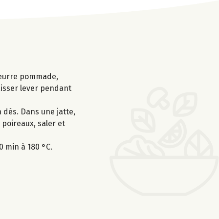
e beurre pommade,
laisser lever pendant
n dés. Dans une jatte,
 poireaux, saler et
0 min à 180 °C.