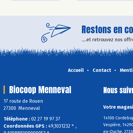
Restons en con
....et retrouvez nos of
Accueil
Contact
Menti
Biocoop Menneval
Nous suiv
17 route de Rouen
Votre magasi
27300 Menneval
14100 Cordebugl
Téléphone :
02 27 19 97 37
Vespière, 14290
Coordonnées GPS :
49,1031232 ° ,
en-Ouche, 27330