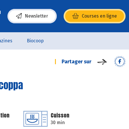
Newsletter
Courses en ligne
(s’ouvre dans une nouvelle fenêtre)
zines
Biocoop
Partager sur
 coppa
tion
Cuisson
30 min