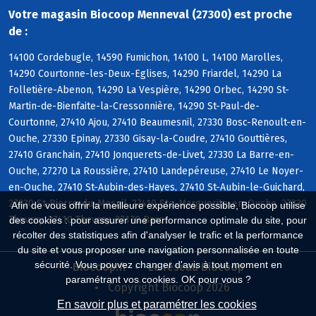
Votre magasin Biocoop Menneval (27300) est proche
de :
14100 Cordebugle, 14590 Fumichon, 14100 L, 14100 Marolles,
14290 Courtonne-les-Deux-Eglises, 14290 Friardel, 14290 La
Folletière-Abenon, 14290 La Vespière, 14290 Orbec, 14290 St-
Martin-de-Bienfaite-la-Cressonnière, 14290 St-Paul-de-
Courtonne, 27410 Ajou, 27410 Beaumesnil, 27330 Bosc-Renoult-en-
Ouche, 27330 Epinay, 27330 Gisay-la-Coudre, 27410 Gouttières,
27410 Granchain, 27410 Jonquerets-de-Livet, 27330 La Barre-en-
Ouche, 27270 La Roussière, 27410 Landepéreuse, 27410 Le Noyer-
en-Ouche, 27410 St-Aubin-des-Hayes, 27410 St-Aubin-le-Guichard,
27330 St-Pierre-du-Mesnil, 27410 Ste-Marguerite-en-Ouche, 27330
Afin de vous offrir la meilleure expérience possible, Biocoop utilise
Thevray, 27410 Thevray, 27170 Barc
des cookies : pour assurer une performance optimale du site, pour
récolter des statistiques afin d'analyser le trafic et la performance
du site et vous proposer une navigation personnalisée en toute
sécurité. Vous pouvez changer d'avis à tout moment en
Biocoop.fr
Le réseau Biocoop
paramétrant vos cookies. OK pour vous ?
Copyright Biocoop 2026
En savoir plus et paramétrer les cookies