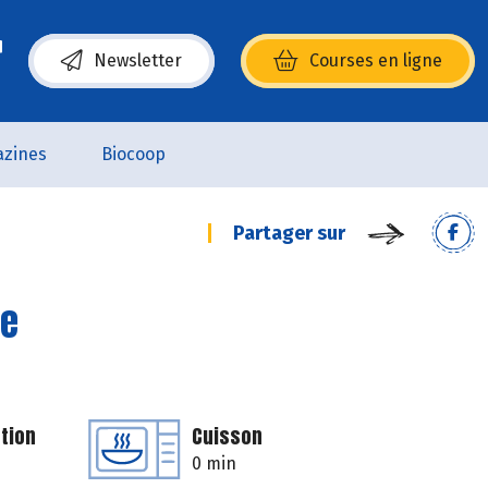
Newsletter
Courses en ligne
(s’ouvre dans une nouvelle fenêtre)
zines
Biocoop
Partager sur
ge
tion
Cuisson
0 min