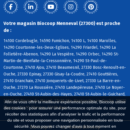
Votre magasin Biocoop Menneval (27300) est proche
de :
14100 Cordebugle, 14590 Fumichon, 14100 L, 14100 Marolles,
14290 Courtonne-les-Deux-Eglises, 14290 Friardel, 14290 La
Folletière-Abenon, 14290 La Vespière, 14290 Orbec, 14290 St-
Martin-de-Bienfaite-la-Cressonnière, 14290 St-Paul-de-
Courtonne, 27410 Ajou, 27410 Beaumesnil, 27330 Bosc-Renoult-en-
Ouche, 27330 Epinay, 27330 Gisay-la-Coudre, 27410 Gouttières,
27410 Granchain, 27410 Jonquerets-de-Livet, 27330 La Barre-en-
Ouche, 27270 La Roussière, 27410 Landepéreuse, 27410 Le Noyer-
en-Ouche, 27410 St-Aubin-des-Hayes, 27410 St-Aubin-le-Guichard,
27330 St-Pierre-du-Mesnil, 27410 Ste-Marguerite-en-Ouche, 27330
Afin de vous offrir la meilleure expérience possible, Biocoop utilise
Thevray, 27410 Thevray, 27170 Barc
des cookies : pour assurer une performance optimale du site, pour
récolter des statistiques afin d'analyser le trafic et la performance
du site et vous proposer une navigation personnalisée en toute
sécurité. Vous pouvez changer d'avis à tout moment en
Biocoop.fr
Le réseau Biocoop