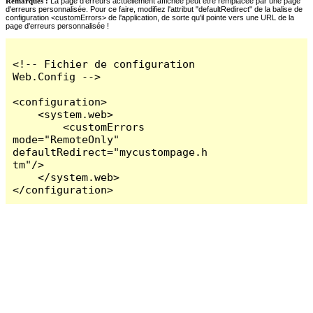
Remarques :
La page d'erreurs actuellement affichée peut être remplacée par une page
d'erreurs personnalisée. Pour ce faire, modifiez l'attribut "defaultRedirect" de la balise de
configuration <customErrors> de l'application, de sorte qu'il pointe vers une URL de la
page d'erreurs personnalisée !
<!-- Fichier de configuration 
Web.Config -->

<configuration>

    <system.web>

        <customErrors 
mode="RemoteOnly" 
defaultRedirect="mycustompage.h
tm"/>

    </system.web>

</configuration>