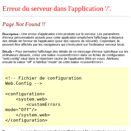
Erreur du serveur dans l'application '/'.
Page Not Found !!
Description :
Une erreur d'application s'est produite sur le serveur. Les paramètres
d'erreur personnalisés actuels pour cette application empêchent l'affichage à distance
des détails de l'erreur de l'application (pour des raisons de sécurité). Cependant, ils
peuvent être affichés par les navigateurs qui s'exécutent sur l'ordinateur serveur local.
Détails =
Pour permettre l'affichage des détails de ce message d'erreur spécifique sur les
ordinateurs distants, créez une balise <customErrors> dans un fichier de configuration
"web.config" situé dans le répertoire racine de l'application Web en cours. Attribuez
ensuite la valeur "off" à l'attribut "mode" de cette balise <customErrors>.
<!-- Fichier de configuration 
Web.Config -->

<configuration>

    <system.web>

        <customErrors 
mode="Off"/>

    </system.web>

</configuration>