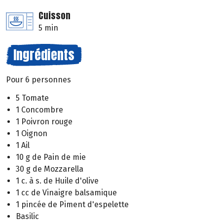
Cuisson
5 min
Ingrédients
Pour 6 personnes
5 Tomate
1 Concombre
1 Poivron rouge
1 Oignon
1 Ail
10 g de Pain de mie
30 g de Mozzarella
1 c. à s. de Huile d'olive
1 cc de Vinaigre balsamique
1 pincée de Piment d'espelette
Basilic