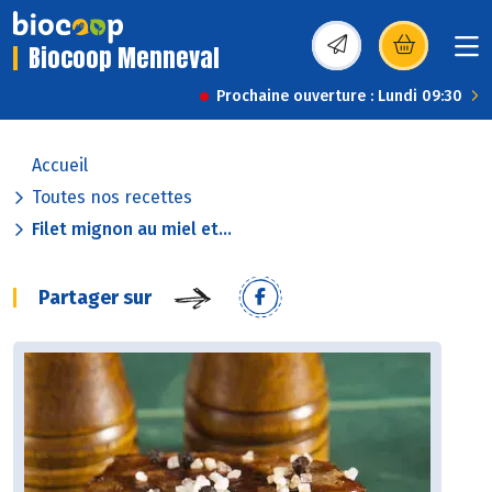
Biocoop Menneval
(s’ouvre dans une nou
Prochaine ouverture : Lundi 09:30
Accueil
Toutes nos recettes
Filet mignon au miel et...
Partager sur