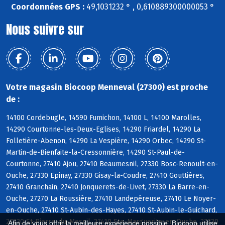
Coordonnées GPS :
49,1031232 ° , 0,610889300000053 °
Nous suivre sur
Votre magasin Biocoop Menneval (27300) est proche
de :
14100 Cordebugle, 14590 Fumichon, 14100 L, 14100 Marolles,
14290 Courtonne-les-Deux-Eglises, 14290 Friardel, 14290 La
Folletière-Abenon, 14290 La Vespière, 14290 Orbec, 14290 St-
Martin-de-Bienfaite-la-Cressonnière, 14290 St-Paul-de-
Courtonne, 27410 Ajou, 27410 Beaumesnil, 27330 Bosc-Renoult-en-
Ouche, 27330 Epinay, 27330 Gisay-la-Coudre, 27410 Gouttières,
27410 Granchain, 27410 Jonquerets-de-Livet, 27330 La Barre-en-
Ouche, 27270 La Roussière, 27410 Landepéreuse, 27410 Le Noyer-
en-Ouche, 27410 St-Aubin-des-Hayes, 27410 St-Aubin-le-Guichard,
27330 St-Pierre-du-Mesnil, 27410 Ste-Marguerite-en-Ouche, 27330
Afin de vous offrir la meilleure expérience possible, Biocoop utilise