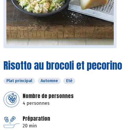
Risotto au brocoli et pecorino
Plat principal
Automne
Eté
Nombre de personnes
4 personnes
Préparation
20 min