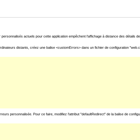
 personnalisés actuels pour cette application empêchent l'affichage à distance des détails de 
rdinateurs distants, créez une balise <customErrors> dans un fichier de configuration "web.con
urs personnalisée. Pour ce faire, modifiez l'attribut "defaultRedirect" de la balise de config