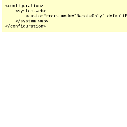
<configuration>

    <system.web>

        <customErrors mode="RemoteOnly" defaultR
    </system.web>

</configuration>