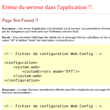
Erreur du serveur dans l'application '/'.
Page Not Found !!
Description :
Une erreur d'application s'est produite sur le serveur. Les paramètres d'erreur
par les navigateurs qui s'exécutent sur l'ordinateur serveur local.
Détails =
Pour permettre l'affichage des détails de ce message d'erreur spécifique sur les o
valeur "off" à l'attribut "mode" de cette balise <customErrors>.
<!-- Fichier de configuration Web.Config -->

<configuration>

    <system.web>

        <customErrors mode="Off"/>

    </system.web>

</configuration>
Remarques :
La page d'erreurs actuellement affichée peut être remplacée par une page d'erre
d'erreurs personnalisée !
<!-- Fichier de configuration Web.Config -->
