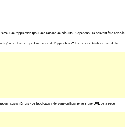
l'erreur de l'application (pour des raisons de sécurité). Cependant, ils peuvent être affichés
fig" situé dans le répertoire racine de l'application Web en cours. Attribuez ensuite la
uration <customErrors> de l'application, de sorte qu'il pointe vers une URL de la page