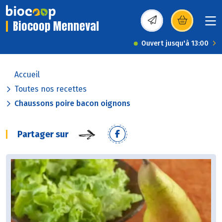
Biocoop Menneval
(s’ouvre dans une nou
Ouvert jusqu'à 13:00
Accueil
Toutes nos recettes
Chaussons poire bacon oignons
Partager sur