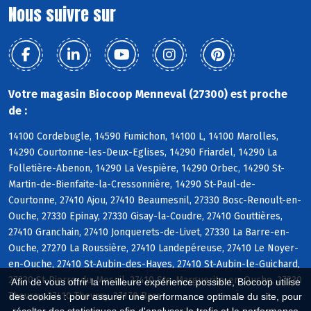
Nous suivre sur
Votre magasin Biocoop Menneval (27300) est proche
de :
14100 Cordebugle, 14590 Fumichon, 14100 L, 14100 Marolles,
14290 Courtonne-les-Deux-Eglises, 14290 Friardel, 14290 La
Folletière-Abenon, 14290 La Vespière, 14290 Orbec, 14290 St-
Martin-de-Bienfaite-la-Cressonnière, 14290 St-Paul-de-
Courtonne, 27410 Ajou, 27410 Beaumesnil, 27330 Bosc-Renoult-en-
Ouche, 27330 Epinay, 27330 Gisay-la-Coudre, 27410 Gouttières,
27410 Granchain, 27410 Jonquerets-de-Livet, 27330 La Barre-en-
Ouche, 27270 La Roussière, 27410 Landepéreuse, 27410 Le Noyer-
en-Ouche, 27410 St-Aubin-des-Hayes, 27410 St-Aubin-le-Guichard,
27330 St-Pierre-du-Mesnil, 27410 Ste-Marguerite-en-Ouche, 27330
Afin de vous offrir la meilleure expérience possible, Biocoop utilise
Thevray, 27410 Thevray, 27170 Barc
des cookies : pour assurer une performance optimale du site, pour