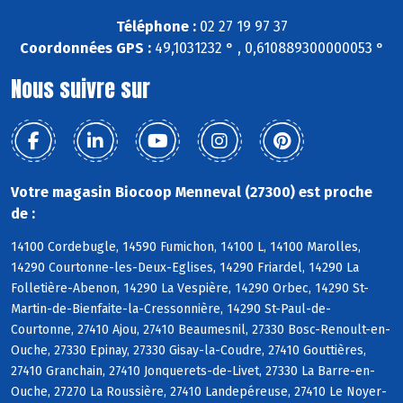
Téléphone :
02 27 19 97 37
Coordonnées GPS :
49,1031232 ° , 0,610889300000053 °
Nous suivre sur
Votre magasin Biocoop Menneval (27300) est proche
de :
14100 Cordebugle, 14590 Fumichon, 14100 L, 14100 Marolles,
14290 Courtonne-les-Deux-Eglises, 14290 Friardel, 14290 La
Folletière-Abenon, 14290 La Vespière, 14290 Orbec, 14290 St-
Martin-de-Bienfaite-la-Cressonnière, 14290 St-Paul-de-
Courtonne, 27410 Ajou, 27410 Beaumesnil, 27330 Bosc-Renoult-en-
Ouche, 27330 Epinay, 27330 Gisay-la-Coudre, 27410 Gouttières,
27410 Granchain, 27410 Jonquerets-de-Livet, 27330 La Barre-en-
Ouche, 27270 La Roussière, 27410 Landepéreuse, 27410 Le Noyer-