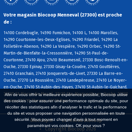
Votre magasin Biocoop Menneval (27300) est proche
de :
14100 Cordebugle, 14590 Fumichon, 14100 L, 14100 Marolles,
14290 Courtonne-les-Deux-Eglises, 14290 Friardel, 14290 La
Folletière-Abenon, 14290 La Vespière, 14290 Orbec, 14290 St-
Martin-de-Bienfaite-la-Cressonnière, 14290 St-Paul-de-
Courtonne, 27410 Ajou, 27410 Beaumesnil, 27330 Bosc-Renoult-en-
Ouche, 27330 Epinay, 27330 Gisay-la-Coudre, 27410 Gouttières,
27410 Granchain, 27410 Jonquerets-de-Livet, 27330 La Barre-en-
Ouche, 27270 La Roussière, 27410 Landepéreuse, 27410 Le Noyer-
en-Ouche, 27410 St-Aubin-des-Hayes, 27410 St-Aubin-le-Guichard,
27330 St-Pierre-du-Mesnil, 27410 Ste-Marguerite-en-Ouche, 27330
Afin de vous offrir la meilleure expérience possible, Biocoop utilise
Thevray, 27410 Thevray, 27170 Barc
des cookies : pour assurer une performance optimale du site, pour
récolter des statistiques afin d'analyser le trafic et la performance
du site et vous proposer une navigation personnalisée en toute
sécurité. Vous pouvez changer d'avis à tout moment en
Biocoop.fr
Le réseau Biocoop
paramétrant vos cookies. OK pour vous ?
Copyright Biocoop 2026