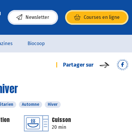
Newsletter
Courses en ligne
(s’ouvre dans une nouvelle fenêtre)
zines
Biocoop
Partager sur
hiver
étarien
Automne
Hiver
tion
Cuisson
20 min