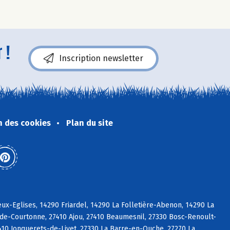
 !
Inscription newsletter
n des cookies
Plan du site
x-Eglises, 14290 Friardel, 14290 La Folletière-Abenon, 14290 La
-de-Courtonne, 27410 Ajou, 27410 Beaumesnil, 27330 Bosc-Renoult-
7410 Jonquerets-de-Livet, 27330 La Barre-en-Ouche, 27270 La