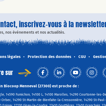
tact, inscrivez-vous à la newsletter
fres, nos événements et nos actualités.
ons légales
Protection des données
CGU
Gestio
re sur
n Biocoop Menneval (27300) est proche de :
e, 14590 Fumichon, 14100 L, 14100 Marolles, 14290 Courtonne-les-Deu
 Orbec, 14290 St-Martin-de-Bienfaite-la-Cressonnière, 14290 St-Paul
 Epinay, 27330 Gisay-la-Coudre, 27410 Gouttières, 27410 Granchain, 2