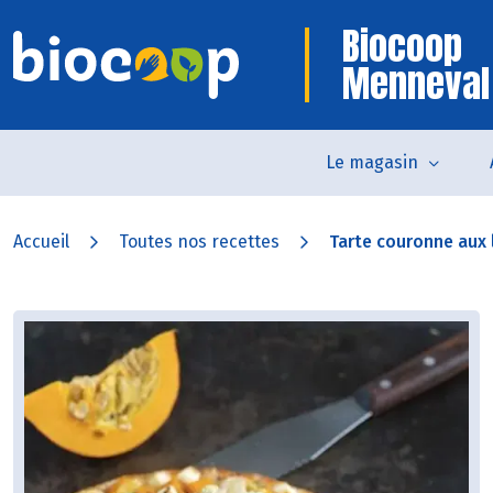
Biocoop
Menneval
Le magasin
Accueil
Toutes nos recettes
Tarte couronne aux 