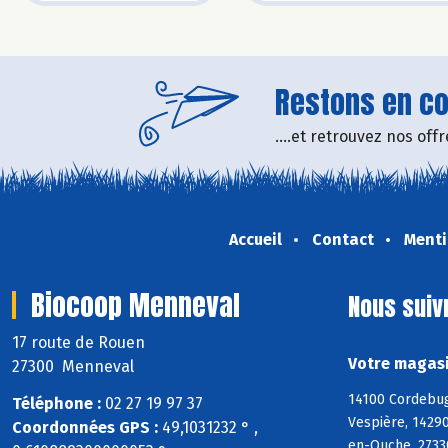
Restons en con
....et retrouvez nos of
Accueil
Contact
Menti
Biocoop Menneval
Nous suiv
17 route de Rouen
Votre magasi
27300 Menneval
14100 Cordebugl
Téléphone :
02 27 19 97 37
Vespière, 14290
Coordonnées GPS :
49,1031232 ° ,
en-Ouche, 27330