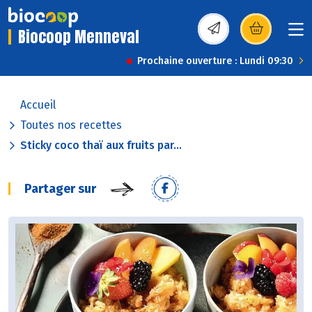
Biocoop Menneval
(s’ouvre dans une nou
Prochaine ouverture : Lundi 09:30
Accueil
Toutes nos recettes
Sticky coco thaï aux fruits par...
Partager sur