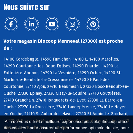
Nous suivre sur
Votre magasin Biocoop Menneval (27300) est proche
de :
14100 Cordebugle, 14590 Fumichon, 14100 L, 14100 Marolles,
14290 Courtonne-les-Deux-Eglises, 14290 Friardel, 14290 La
Folletière-Abenon, 14290 La Vespière, 14290 Orbec, 14290 St-
Martin-de-Bienfaite-la-Cressonnière, 14290 St-Paul-de-
Courtonne, 27410 Ajou, 27410 Beaumesnil, 27330 Bosc-Renoult-en-
Ouche, 27330 Epinay, 27330 Gisay-la-Coudre, 27410 Gouttières,
27410 Granchain, 27410 Jonquerets-de-Livet, 27330 La Barre-en-
Ouche, 27270 La Roussière, 27410 Landepéreuse, 27410 Le Noyer-
en-Ouche, 27410 St-Aubin-des-Hayes, 27410 St-Aubin-le-Guichard,
27330 St-Pierre-du-Mesnil, 27410 Ste-Marguerite-en-Ouche, 27330
Afin de vous offrir la meilleure expérience possible, Biocoop utilise
Thevray, 27410 Thevray, 27170 Barc
des cookies : pour assurer une performance optimale du site, pour