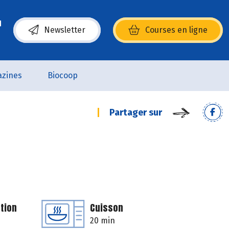
Newsletter
Courses en ligne
(s’ouvre dans une nouvelle fenêtre)
zines
Biocoop
Partager sur
tion
Cuisson
20 min