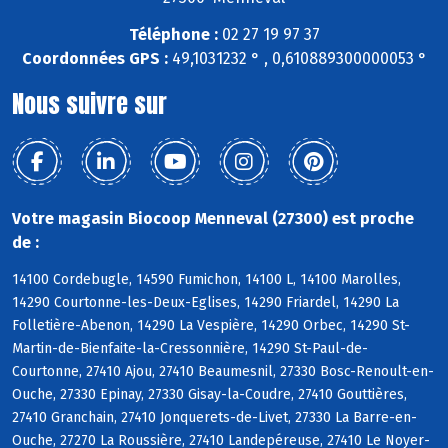
Téléphone :
02 27 19 97 37
Coordonnées GPS :
49,1031232 ° , 0,610889300000053 °
Nous suivre sur
Votre magasin Biocoop Menneval (27300) est proche
de :
14100 Cordebugle, 14590 Fumichon, 14100 L, 14100 Marolles,
14290 Courtonne-les-Deux-Eglises, 14290 Friardel, 14290 La
Folletière-Abenon, 14290 La Vespière, 14290 Orbec, 14290 St-
Martin-de-Bienfaite-la-Cressonnière, 14290 St-Paul-de-
Courtonne, 27410 Ajou, 27410 Beaumesnil, 27330 Bosc-Renoult-en-
Ouche, 27330 Epinay, 27330 Gisay-la-Coudre, 27410 Gouttières,
27410 Granchain, 27410 Jonquerets-de-Livet, 27330 La Barre-en-
Ouche, 27270 La Roussière, 27410 Landepéreuse, 27410 Le Noyer-