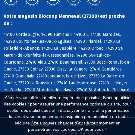
Votre magasin Biocoop Menneval (27300) est proche
de :
14100 Cordebugle, 14590 Fumichon, 14100 L, 14100 Marolles,
14290 Courtonne-les-Deux-Eglises, 14290 Friardel, 14290 La
Folletière-Abenon, 14290 La Vespière, 14290 Orbec, 14290 St-
Martin-de-Bienfaite-la-Cressonnière, 14290 St-Paul-de-
Courtonne, 27410 Ajou, 27410 Beaumesnil, 27330 Bosc-Renoult-en-
Ouche, 27330 Epinay, 27330 Gisay-la-Coudre, 27410 Gouttières,
27410 Granchain, 27410 Jonquerets-de-Livet, 27330 La Barre-en-
Ouche, 27270 La Roussière, 27410 Landepéreuse, 27410 Le Noyer-
en-Ouche, 27410 St-Aubin-des-Hayes, 27410 St-Aubin-le-Guichard,
27330 St-Pierre-du-Mesnil, 27410 Ste-Marguerite-en-Ouche, 27330
Afin de vous offrir la meilleure expérience possible, Biocoop utilise
Thevray, 27410 Thevray, 27170 Barc
des cookies : pour assurer une performance optimale du site, pour
récolter des statistiques afin d'analyser le trafic et la performance
du site et vous proposer une navigation personnalisée en toute
sécurité. Vous pouvez changer d'avis à tout moment en
Biocoop.fr
Le réseau Biocoop
paramétrant vos cookies. OK pour vous ?
Copyright Biocoop 2026