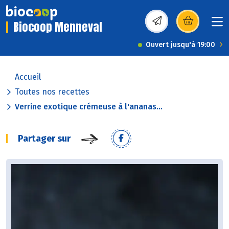
Biocoop Menneval
(s’ouvre dans une nou
Ouvert jusqu'à 19:00
Accueil
Toutes nos recettes
Verrine exotique crémeuse à l'ananas...
Partager sur