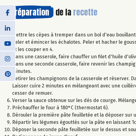
Préparation
de la
recette
Mettre les cèpes à tremper dans un bol d'eau bouillant
Peler et émincer les échalotes. Peler et hacher le gouss
et les couper en 4.
Dans une casserole, faire chauffer un filet d'huile d'olive
Dans une seconde casserole, faire revenir les champigno
minutes.
Retirer les champignons de la casserole et réserver. Da
Laisser cuire 2 minutes en mélangeant avec une cuillère 
cesser de remuer.
Verser la sauce obtenue sur les dés de courge. Mélange
Préchauffer le four à 180°C (thermostat 6).
Dérouler la première pâte feuilletée et la déposer sur
Répartir les légumes égouttés sur la pâte en laissant 1c
Déposer la seconde pâte feuilletée sur le dessus et sou