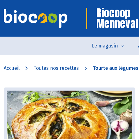
Biocoop
Menneval
Le magasin
Accueil
Toutes nos recettes
Tourte aux légumes 