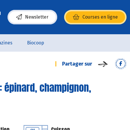
Newsletter
Courses en ligne
(s’ouvre dans une nouvelle fenêtre)
zines
Biocoop
Partager sur
: épinard, champignon,
tion
Cuisson