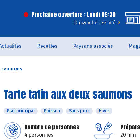
Prochaine ouverture : Lundi 09:30
Dimanche : Fermé
Actualités
Recettes
Paysans associés
Maga
ux saumons
Tarte tatin aux deux saumons
Plat principal
Poisson
Sans porc
Hiver
Nombre de personnes
Prépara
4 personnes
20 min