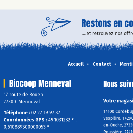
Restons en con
....et retrouvez nos of
Accueil
Contact
Menti
Biocoop Menneval
Nous suiv
17 route de Rouen
Votre magasi
27300 Menneval
14100 Cordebugl
Téléphone :
02 27 19 97 37
Vespière, 14290
Coordonnées GPS :
49,1031232 ° ,
en-Ouche, 27330
0,610889300000053 °
Roussière, 2741