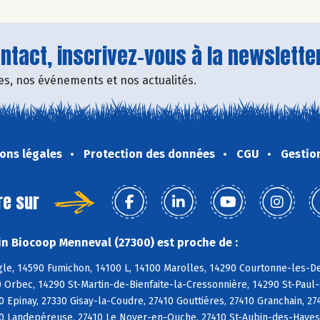
tact, inscrivez-vous à la newsletter
fres, nos événements et nos actualités.
ons légales
Protection des données
CGU
Gestio
re sur
n Biocoop Menneval (27300) est proche de :
e, 14590 Fumichon, 14100 L, 14100 Marolles, 14290 Courtonne-les-Deu
 Orbec, 14290 St-Martin-de-Bienfaite-la-Cressonnière, 14290 St-Paul
 Epinay, 27330 Gisay-la-Coudre, 27410 Gouttières, 27410 Granchain, 2
0 Landepéreuse, 27410 Le Noyer-en-Ouche, 27410 St-Aubin-des-Hayes, 