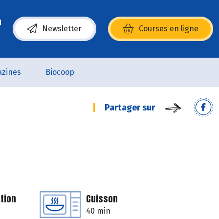
Newsletter
Courses en ligne
(s’ouvre dans une nouvelle fenêtre)
zines
Biocoop
Partager sur
tion
Cuisson
40 min