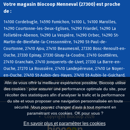
Votre magasin Biocoop Menneval (27300) est proche
de :
14100 Cordebugle, 14590 Fumichon, 14100 L, 14100 Marolles,
14290 Courtonne-les-Deux-Eglises, 14290 Friardel, 14290 La
Folletière-Abenon, 14290 La Vespière, 14290 Orbec, 14290 St-
Martin-de-Bienfaite-la-Cressonnière, 14290 St-Paul-de-
Courtonne, 27410 Ajou, 27410 Beaumesnil, 27330 Bosc-Renoult-en-
Ouche, 27330 Epinay, 27330 Gisay-la-Coudre, 27410 Gouttières,
27410 Granchain, 27410 Jonquerets-de-Livet, 27330 La Barre-en-
Ouche, 27270 La Roussière, 27410 Landepéreuse, 27410 Le Noyer-
en-Ouche, 27410 St-Aubin-des-Hayes, 27410 St-Aubin-le-Guichard,
27330 St-Pierre-du-Mesnil, 27410 Ste-Marguerite-en-Ouche, 27330
Afin de vous offrir la meilleure expérience possible, Biocoop utilise
Thevray, 27410 Thevray, 27170 Barc
des cookies : pour assurer une performance optimale du site, pour
récolter des statistiques afin d'analyser le trafic et la performance
du site et vous proposer une navigation personnalisée en toute
sécurité. Vous pouvez changer d'avis à tout moment en
Biocoop.fr
Le réseau Biocoop
paramétrant vos cookies. OK pour vous ?
Copyright Biocoop 2026
En savoir plus et paramétrer les cookies