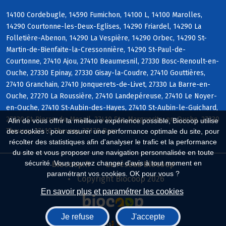
14100 Cordebugle, 14590 Fumichon, 14100 L, 14100 Marolles,
14290 Courtonne-les-Deux-Eglises, 14290 Friardel, 14290 La
Folletière-Abenon, 14290 La Vespière, 14290 Orbec, 14290 St-
Martin-de-Bienfaite-la-Cressonnière, 14290 St-Paul-de-
Courtonne, 27410 Ajou, 27410 Beaumesnil, 27330 Bosc-Renoult-en-
Ouche, 27330 Epinay, 27330 Gisay-la-Coudre, 27410 Gouttières,
27410 Granchain, 27410 Jonquerets-de-Livet, 27330 La Barre-en-
Ouche, 27270 La Roussière, 27410 Landepéreuse, 27410 Le Noyer-
en-Ouche, 27410 St-Aubin-des-Hayes, 27410 St-Aubin-le-Guichard,
27330 St-Pierre-du-Mesnil, 27410 Ste-Marguerite-en-Ouche, 27330
Afin de vous offrir la meilleure expérience possible, Biocoop utilise
Thevray, 27410 Thevray, 27170 Barc
des cookies : pour assurer une performance optimale du site, pour
récolter des statistiques afin d'analyser le trafic et la performance
du site et vous proposer une navigation personnalisée en toute
sécurité. Vous pouvez changer d'avis à tout moment en
Biocoop.fr
Le réseau Biocoop
paramétrant vos cookies. OK pour vous ?
Copyright Biocoop 2026
En savoir plus et paramétrer les cookies
Je refuse
J'accepte
Réalisé par