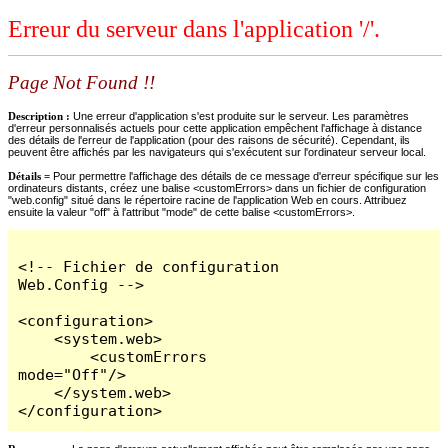
Erreur du serveur dans l'application '/'.
Page Not Found !!
Description :
Une erreur d'application s'est produite sur le serveur. Les paramètres
d'erreur personnalisés actuels pour cette application empêchent l'affichage à distance
des détails de l'erreur de l'application (pour des raisons de sécurité). Cependant, ils
peuvent être affichés par les navigateurs qui s'exécutent sur l'ordinateur serveur local.
Détails =
Pour permettre l'affichage des détails de ce message d'erreur spécifique sur les
ordinateurs distants, créez une balise <customErrors> dans un fichier de configuration
"web.config" situé dans le répertoire racine de l'application Web en cours. Attribuez
ensuite la valeur "off" à l'attribut "mode" de cette balise <customErrors>.
<!-- Fichier de configuration 
Web.Config -->

<configuration>

    <system.web>

        <customErrors 
mode="Off"/>

    </system.web>

</configuration>