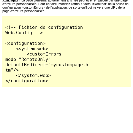
Remarques :
La page d'erreurs actuellement affichée peut être remplacée par une page
d'erreurs personnalisée. Pour ce faire, modifiez l'attribut "defaultRedirect" de la balise de
configuration <customErrors> de l'application, de sorte qu'il pointe vers une URL de la
page d'erreurs personnalisée !
<!-- Fichier de configuration 
Web.Config -->

<configuration>

    <system.web>

        <customErrors 
mode="RemoteOnly" 
defaultRedirect="mycustompage.h
tm"/>

    </system.web>

</configuration>