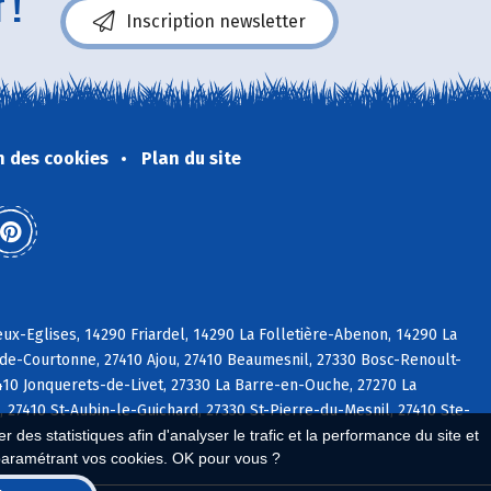
 !
Inscription newsletter
n des cookies
Plan du site
x-Eglises, 14290 Friardel, 14290 La Folletière-Abenon, 14290 La
-de-Courtonne, 27410 Ajou, 27410 Beaumesnil, 27330 Bosc-Renoult-
7410 Jonquerets-de-Livet, 27330 La Barre-en-Ouche, 27270 La
27410 St-Aubin-le-Guichard, 27330 St-Pierre-du-Mesnil, 27410 Ste-
 des statistiques afin d'analyser le trafic et la performance du site et
paramétrant vos cookies. OK pour vous ?