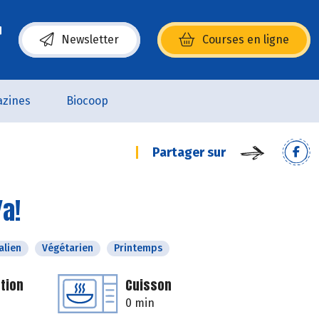
Newsletter
Courses en ligne
(s’ouvre dans une nouvelle fenêtre)
zines
Biocoop
Partager sur
Ya!
alien
Végétarien
Printemps
tion
Cuisson
0 min