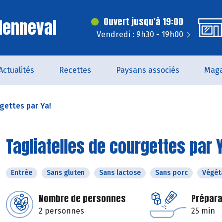
Menneval
Ouvert jusqu'à 19:00
Vendredi : 9h30 - 19h00
Actualités
Recettes
Paysans associés
Maga
gettes par Ya!
Tagliatelles de courgettes par 
Entrée
Sans gluten
Sans lactose
Sans porc
Végét
Nombre de personnes
Prépara
2 personnes
25 min