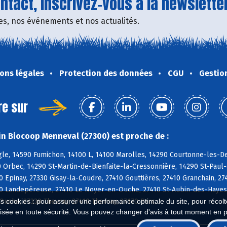
tact, inscrivez-vous à la newsletter
fres, nos événements et nos actualités.
ons légales
Protection des données
CGU
Gestio
re sur
n Biocoop Menneval (27300) est proche de :
e, 14590 Fumichon, 14100 L, 14100 Marolles, 14290 Courtonne-les-Deu
 Orbec, 14290 St-Martin-de-Bienfaite-la-Cressonnière, 14290 St-Paul
 Epinay, 27330 Gisay-la-Coudre, 27410 Gouttières, 27410 Granchain, 2
0 Landepéreuse, 27410 Le Noyer-en-Ouche, 27410 St-Aubin-des-Hayes, 
uche, 27330 Thevray, 27410 Thevray, 27170 Barc
es cookies : pour assurer une performance optimale du site, pour récolter
isée en toute sécurité. Vous pouvez changer d'avis à tout moment en 