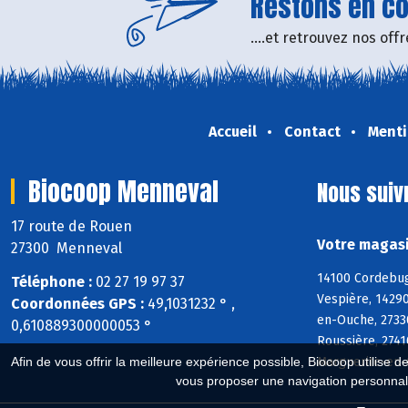
Restons en con
....et retrouvez nos of
Accueil
Contact
Menti
Biocoop Menneval
Nous suiv
17 route de Rouen
Votre magasi
27300 Menneval
14100 Cordebugl
Téléphone :
02 27 19 97 37
Vespière, 14290
Coordonnées GPS :
49,1031232 ° ,
en-Ouche, 27330
0,610889300000053 °
Roussière, 2741
Marguerite-en-O
Afin de vous offrir la meilleure expérience possible, Biocoop utilise d
vous proposer une navigation personnal