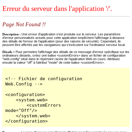
Erreur du serveur dans l'application '/'.
Page Not Found !!
Description :
Une erreur d'application s'est produite sur le serveur. Les paramètres
d'erreur personnalisés actuels pour cette application empêchent l'affichage à distance
des détails de l'erreur de l'application (pour des raisons de sécurité). Cependant, ils
peuvent être affichés par les navigateurs qui s'exécutent sur l'ordinateur serveur local.
Détails =
Pour permettre l'affichage des détails de ce message d'erreur spécifique sur les
ordinateurs distants, créez une balise <customErrors> dans un fichier de configuration
"web.config" situé dans le répertoire racine de l'application Web en cours. Attribuez
ensuite la valeur "off" à l'attribut "mode" de cette balise <customErrors>.
<!-- Fichier de configuration 
Web.Config -->

<configuration>

    <system.web>

        <customErrors 
mode="Off"/>

    </system.web>

</configuration>