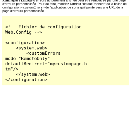
Remarques :
La page d'erreurs actuellement affichée peut être remplacée par une page
d'erreurs personnalisée. Pour ce faire, modifiez l'attribut "defaultRedirect" de la balise de
configuration <customErrors> de l'application, de sorte qu'il pointe vers une URL de la
page d'erreurs personnalisée !
<!-- Fichier de configuration 
Web.Config -->

<configuration>

    <system.web>

        <customErrors 
mode="RemoteOnly" 
defaultRedirect="mycustompage.h
tm"/>

    </system.web>

</configuration>