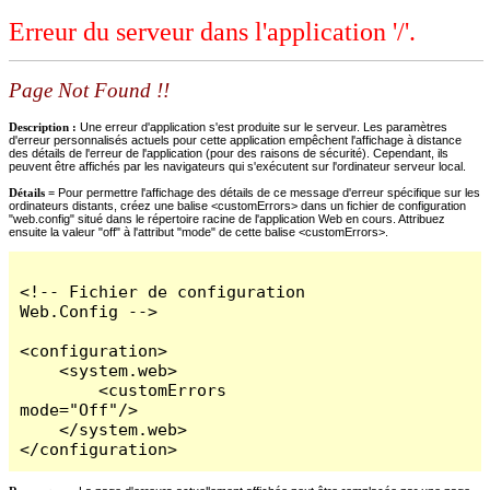
Erreur du serveur dans l'application '/'.
Page Not Found !!
Description :
Une erreur d'application s'est produite sur le serveur. Les paramètres
d'erreur personnalisés actuels pour cette application empêchent l'affichage à distance
des détails de l'erreur de l'application (pour des raisons de sécurité). Cependant, ils
peuvent être affichés par les navigateurs qui s'exécutent sur l'ordinateur serveur local.
Détails =
Pour permettre l'affichage des détails de ce message d'erreur spécifique sur les
ordinateurs distants, créez une balise <customErrors> dans un fichier de configuration
"web.config" situé dans le répertoire racine de l'application Web en cours. Attribuez
ensuite la valeur "off" à l'attribut "mode" de cette balise <customErrors>.
<!-- Fichier de configuration 
Web.Config -->

<configuration>

    <system.web>

        <customErrors 
mode="Off"/>

    </system.web>

</configuration>