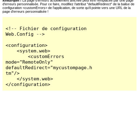
Remarques :
La page d'erreurs actuellement affichée peut être remplacée par une page
d'erreurs personnalisée. Pour ce faire, modifiez l'attribut "defaultRedirect" de la balise de
configuration <customErrors> de l'application, de sorte qu'il pointe vers une URL de la
page d'erreurs personnalisée !
<!-- Fichier de configuration 
Web.Config -->

<configuration>

    <system.web>

        <customErrors 
mode="RemoteOnly" 
defaultRedirect="mycustompage.h
tm"/>

    </system.web>

</configuration>