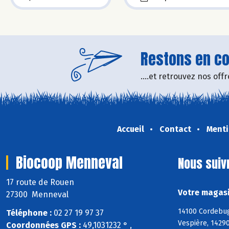
Restons en con
....et retrouvez nos of
Accueil
Contact
Menti
Biocoop Menneval
Nous suiv
17 route de Rouen
Votre magasi
27300 Menneval
14100 Cordebugl
Téléphone :
02 27 19 97 37
Vespière, 14290
Coordonnées GPS :
49,1031232 ° ,