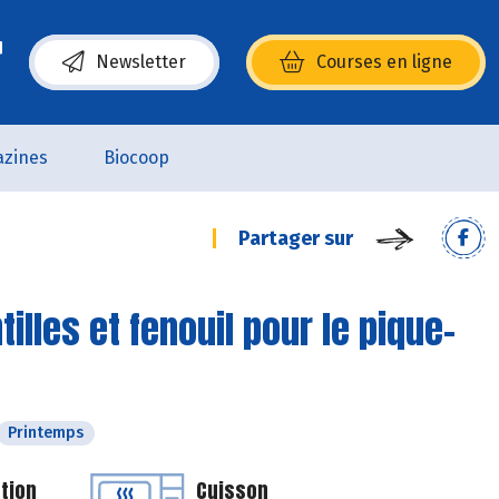
Newsletter
Courses en ligne
(s’ouvre dans une nouvelle fenêtre)
zines
Biocoop
Partager sur
illes et fenouil pour le pique-
Printemps
tion
Cuisson