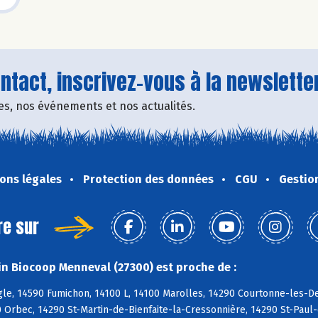
tact, inscrivez-vous à la newsletter
fres, nos événements et nos actualités.
ons légales
Protection des données
CGU
Gestio
re sur
n Biocoop Menneval (27300) est proche de :
e, 14590 Fumichon, 14100 L, 14100 Marolles, 14290 Courtonne-les-Deu
 Orbec, 14290 St-Martin-de-Bienfaite-la-Cressonnière, 14290 St-Paul