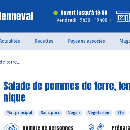
Menneval
Ouvert jusqu'à 19:00
Vendredi : 9h30 - 19h00
Actualités
Recettes
Paysans associés
Maga
 terre,...
Salade de pommes de terre, lent
nique
Plat principal
Sans porc
Vegan
Végétarien
Eté
Nombre de personnes
Prépara