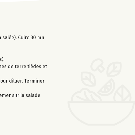
n salée). Cuire 30 mn
s).
mmes de terre tièdes et
pour diluer. Terminer
semer sur la salade