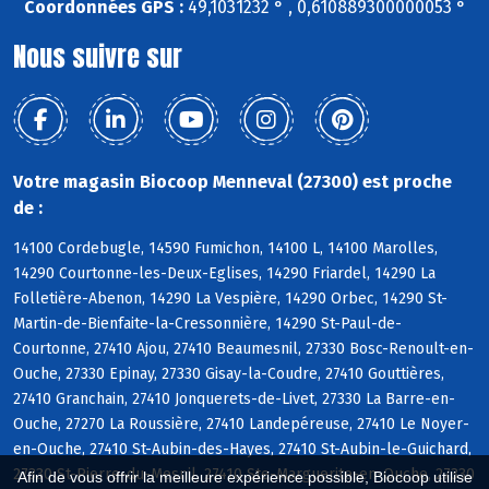
Coordonnées GPS :
49,1031232 ° , 0,610889300000053 °
Nous suivre sur
Votre magasin Biocoop Menneval (27300) est proche
de :
14100 Cordebugle, 14590 Fumichon, 14100 L, 14100 Marolles,
14290 Courtonne-les-Deux-Eglises, 14290 Friardel, 14290 La
Folletière-Abenon, 14290 La Vespière, 14290 Orbec, 14290 St-
Martin-de-Bienfaite-la-Cressonnière, 14290 St-Paul-de-
Courtonne, 27410 Ajou, 27410 Beaumesnil, 27330 Bosc-Renoult-en-
Ouche, 27330 Epinay, 27330 Gisay-la-Coudre, 27410 Gouttières,
27410 Granchain, 27410 Jonquerets-de-Livet, 27330 La Barre-en-
Ouche, 27270 La Roussière, 27410 Landepéreuse, 27410 Le Noyer-
en-Ouche, 27410 St-Aubin-des-Hayes, 27410 St-Aubin-le-Guichard,
27330 St-Pierre-du-Mesnil, 27410 Ste-Marguerite-en-Ouche, 27330
Afin de vous offrir la meilleure expérience possible, Biocoop utilise