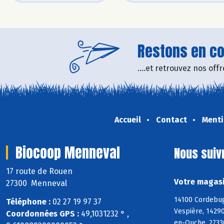
Restons en con
....et retrouvez nos of
Accueil
Contact
Menti
Biocoop Menneval
Nous suiv
17 route de Rouen
Votre magasi
27300 Menneval
14100 Cordebugl
Téléphone :
02 27 19 97 37
Vespière, 14290
Coordonnées GPS :
49,1031232 ° ,
en-Ouche, 27330