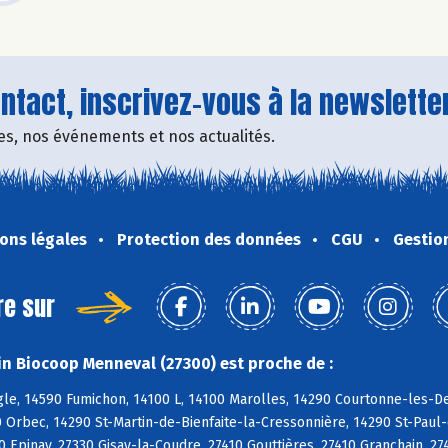
tact, inscrivez-vous à la newsletter
fres, nos événements et nos actualités.
ons légales
Protection des données
CGU
Gestio
re sur
n Biocoop Menneval (27300) est proche de :
e, 14590 Fumichon, 14100 L, 14100 Marolles, 14290 Courtonne-les-Deu
 Orbec, 14290 St-Martin-de-Bienfaite-la-Cressonnière, 14290 St-Paul
 Epinay, 27330 Gisay-la-Coudre, 27410 Gouttières, 27410 Granchain, 2