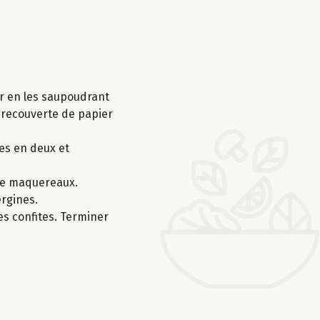
er en les saupoudrant
, recouverte de papier
es en deux et
 de maquereaux.
ergines.
es confites. Terminer