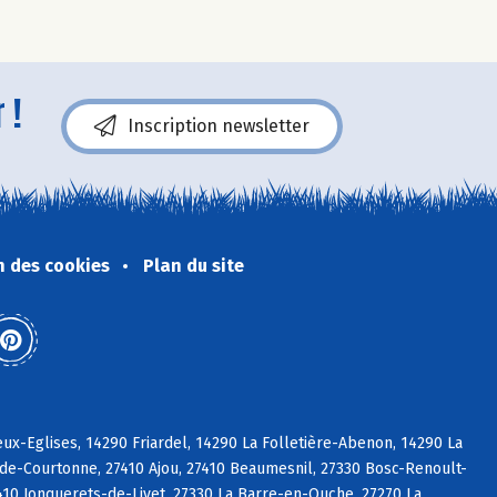
 !
Inscription newsletter
n des cookies
Plan du site
x-Eglises, 14290 Friardel, 14290 La Folletière-Abenon, 14290 La
-de-Courtonne, 27410 Ajou, 27410 Beaumesnil, 27330 Bosc-Renoult-
7410 Jonquerets-de-Livet, 27330 La Barre-en-Ouche, 27270 La