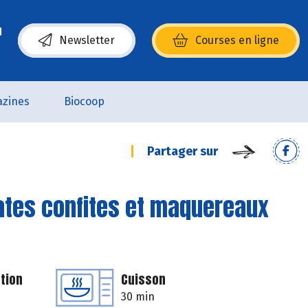
Newsletter
Courses en ligne
(s’ouvre dans une nouvelle fenêtre)
zines
Biocoop
Partager sur
ates confites et maquereaux
tion
Cuisson
30 min