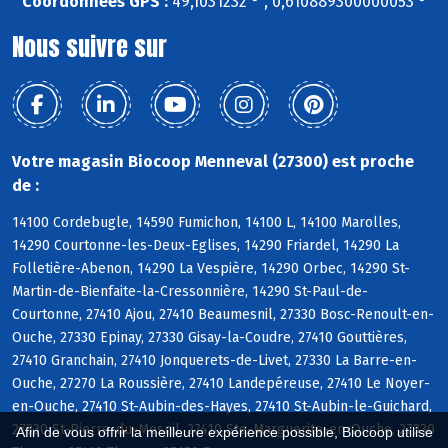
Coordonnées GPS :
49,1031232 ° , 0,610889300000053 °
Nous suivre sur
Votre magasin Biocoop Menneval (27300) est proche
de :
14100 Cordebugle, 14590 Fumichon, 14100 L, 14100 Marolles,
14290 Courtonne-les-Deux-Eglises, 14290 Friardel, 14290 La
Folletière-Abenon, 14290 La Vespière, 14290 Orbec, 14290 St-
Martin-de-Bienfaite-la-Cressonnière, 14290 St-Paul-de-
Courtonne, 27410 Ajou, 27410 Beaumesnil, 27330 Bosc-Renoult-en-
Ouche, 27330 Epinay, 27330 Gisay-la-Coudre, 27410 Gouttières,
27410 Granchain, 27410 Jonquerets-de-Livet, 27330 La Barre-en-
Ouche, 27270 La Roussière, 27410 Landepéreuse, 27410 Le Noyer-
en-Ouche, 27410 St-Aubin-des-Hayes, 27410 St-Aubin-le-Guichard,
27330 St-Pierre-du-Mesnil, 27410 Ste-Marguerite-en-Ouche, 27330
Afin de vous offrir la meilleure expérience possible, Biocoop utilise