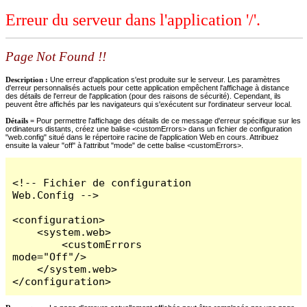
Erreur du serveur dans l'application '/'.
Page Not Found !!
Description :
Une erreur d'application s'est produite sur le serveur. Les paramètres
d'erreur personnalisés actuels pour cette application empêchent l'affichage à distance
des détails de l'erreur de l'application (pour des raisons de sécurité). Cependant, ils
peuvent être affichés par les navigateurs qui s'exécutent sur l'ordinateur serveur local.
Détails =
Pour permettre l'affichage des détails de ce message d'erreur spécifique sur les
ordinateurs distants, créez une balise <customErrors> dans un fichier de configuration
"web.config" situé dans le répertoire racine de l'application Web en cours. Attribuez
ensuite la valeur "off" à l'attribut "mode" de cette balise <customErrors>.
<!-- Fichier de configuration 
Web.Config -->

<configuration>

    <system.web>

        <customErrors 
mode="Off"/>

    </system.web>

</configuration>