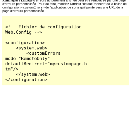
Remarques :
La page d'erreurs actuellement affichée peut être remplacée par une page
d'erreurs personnalisée. Pour ce faire, modifiez l'attribut "defaultRedirect" de la balise de
configuration <customErrors> de l'application, de sorte qu'il pointe vers une URL de la
page d'erreurs personnalisée !
<!-- Fichier de configuration 
Web.Config -->

<configuration>

    <system.web>

        <customErrors 
mode="RemoteOnly" 
defaultRedirect="mycustompage.h
tm"/>

    </system.web>

</configuration>