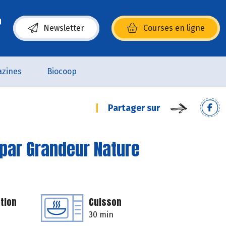
Newsletter
Courses en ligne
(s’ouvre dans une nouvelle fenêtre)
zines
Biocoop
Partager sur
 par Grandeur Nature
tion
Cuisson
30 min