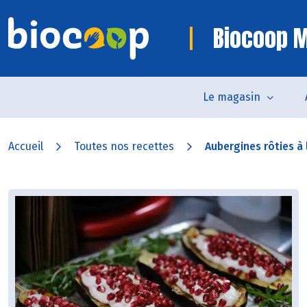
Biocoop 
Le magasin
Accueil
Toutes nos recettes
Aubergines rôties à 