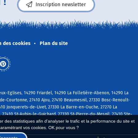
 !
Inscription newsletter
n des cookies
Plan du site
x-Eglises, 14290 Friardel, 14290 La Folletière-Abenon, 14290 La
-de-Courtonne, 27410 Ajou, 27410 Beaumesnil, 27330 Bosc-Renoult-
7410 Jonquerets-de-Livet, 27330 La Barre-en-Ouche, 27270 La
27410 St-Aubin-le-Guichard, 27330 St-Pierre-du-Mesnil, 27410 Ste-
 des statistiques afin d'analyser le trafic et la performance du site et
paramétrant vos cookies. OK pour vous ?