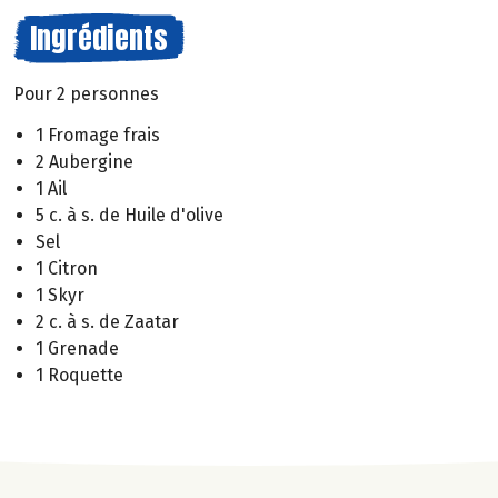
Ingrédients
Pour 2 personnes
1 Fromage frais
2 Aubergine
1 Ail
5 c. à s. de Huile d'olive
Sel
1 Citron
1 Skyr
2 c. à s. de Zaatar
1 Grenade
1 Roquette