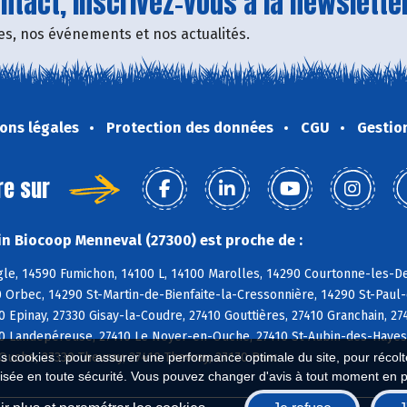
tact, inscrivez-vous à la newsletter
fres, nos événements et nos actualités.
ons légales
Protection des données
CGU
Gestio
re sur
n Biocoop Menneval (27300) est proche de :
e, 14590 Fumichon, 14100 L, 14100 Marolles, 14290 Courtonne-les-Deu
 Orbec, 14290 St-Martin-de-Bienfaite-la-Cressonnière, 14290 St-Paul
 Epinay, 27330 Gisay-la-Coudre, 27410 Gouttières, 27410 Granchain, 2
0 Landepéreuse, 27410 Le Noyer-en-Ouche, 27410 St-Aubin-des-Hayes, 
uche, 27330 Thevray, 27410 Thevray, 27170 Barc
es cookies : pour assurer une performance optimale du site, pour récolter
isée en toute sécurité. Vous pouvez changer d'avis à tout moment en 