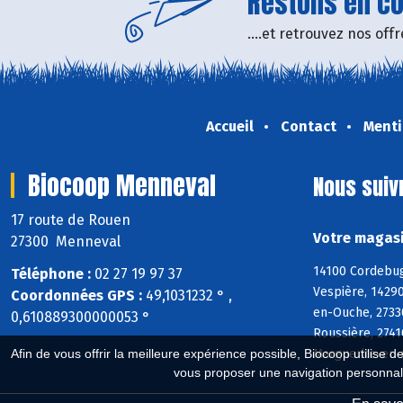
Restons en con
....et retrouvez nos of
Accueil
Contact
Menti
Biocoop Menneval
Nous suiv
17 route de Rouen
Votre magasi
27300 Menneval
14100 Cordebugl
Téléphone :
02 27 19 97 37
Vespière, 14290
Coordonnées GPS :
49,1031232 ° ,
en-Ouche, 27330
0,610889300000053 °
Roussière, 2741
Marguerite-en-O
Afin de vous offrir la meilleure expérience possible, Biocoop utilise d
vous proposer une navigation personnal