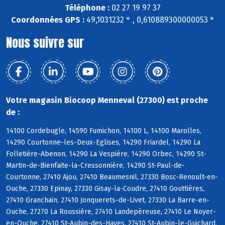
Téléphone :
02 27 19 97 37
Coordonnées GPS :
49,1031232 ° , 0,610889300000053 °
Nous suivre sur
Votre magasin Biocoop Menneval (27300) est proche
de :
14100 Cordebugle, 14590 Fumichon, 14100 L, 14100 Marolles,
14290 Courtonne-les-Deux-Eglises, 14290 Friardel, 14290 La
Folletière-Abenon, 14290 La Vespière, 14290 Orbec, 14290 St-
Martin-de-Bienfaite-la-Cressonnière, 14290 St-Paul-de-
Courtonne, 27410 Ajou, 27410 Beaumesnil, 27330 Bosc-Renoult-en-
Ouche, 27330 Epinay, 27330 Gisay-la-Coudre, 27410 Gouttières,
27410 Granchain, 27410 Jonquerets-de-Livet, 27330 La Barre-en-
Ouche, 27270 La Roussière, 27410 Landepéreuse, 27410 Le Noyer-
en-Ouche, 27410 St-Aubin-des-Hayes, 27410 St-Aubin-le-Guichard,