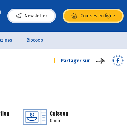
Newsletter
Courses en ligne
(s’ouvre dans une nouvelle fenêtre)
zines
Biocoop
Partager sur
tion
Cuisson
0 min