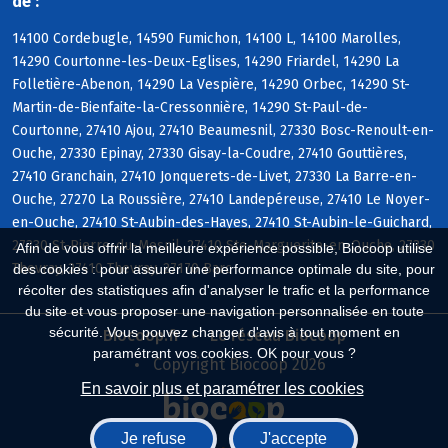
de :
14100 Cordebugle, 14590 Fumichon, 14100 L, 14100 Marolles,
14290 Courtonne-les-Deux-Eglises, 14290 Friardel, 14290 La
Folletière-Abenon, 14290 La Vespière, 14290 Orbec, 14290 St-
Martin-de-Bienfaite-la-Cressonnière, 14290 St-Paul-de-
Courtonne, 27410 Ajou, 27410 Beaumesnil, 27330 Bosc-Renoult-en-
Ouche, 27330 Epinay, 27330 Gisay-la-Coudre, 27410 Gouttières,
27410 Granchain, 27410 Jonquerets-de-Livet, 27330 La Barre-en-
Ouche, 27270 La Roussière, 27410 Landepéreuse, 27410 Le Noyer-
en-Ouche, 27410 St-Aubin-des-Hayes, 27410 St-Aubin-le-Guichard,
27330 St-Pierre-du-Mesnil, 27410 Ste-Marguerite-en-Ouche, 27330
Afin de vous offrir la meilleure expérience possible, Biocoop utilise
Thevray, 27410 Thevray, 27170 Barc
des cookies : pour assurer une performance optimale du site, pour
récolter des statistiques afin d'analyser le trafic et la performance
du site et vous proposer une navigation personnalisée en toute
sécurité. Vous pouvez changer d'avis à tout moment en
Biocoop.fr
Le réseau Biocoop
paramétrant vos cookies. OK pour vous ?
Copyright Biocoop 2026
En savoir plus et paramétrer les cookies
Je refuse
J'accepte