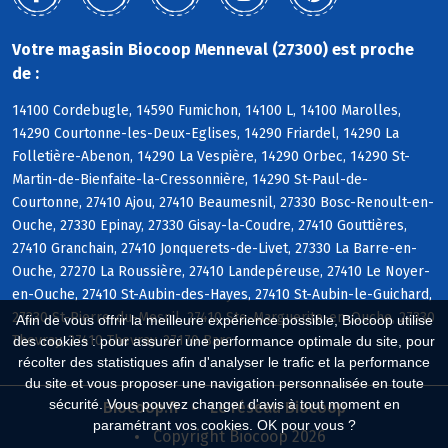
Votre magasin Biocoop Menneval (27300) est proche
de :
14100 Cordebugle, 14590 Fumichon, 14100 L, 14100 Marolles,
14290 Courtonne-les-Deux-Eglises, 14290 Friardel, 14290 La
Folletière-Abenon, 14290 La Vespière, 14290 Orbec, 14290 St-
Martin-de-Bienfaite-la-Cressonnière, 14290 St-Paul-de-
Courtonne, 27410 Ajou, 27410 Beaumesnil, 27330 Bosc-Renoult-en-
Ouche, 27330 Epinay, 27330 Gisay-la-Coudre, 27410 Gouttières,
27410 Granchain, 27410 Jonquerets-de-Livet, 27330 La Barre-en-
Ouche, 27270 La Roussière, 27410 Landepéreuse, 27410 Le Noyer-
en-Ouche, 27410 St-Aubin-des-Hayes, 27410 St-Aubin-le-Guichard,
27330 St-Pierre-du-Mesnil, 27410 Ste-Marguerite-en-Ouche, 27330
Afin de vous offrir la meilleure expérience possible, Biocoop utilise
Thevray, 27410 Thevray, 27170 Barc
des cookies : pour assurer une performance optimale du site, pour
récolter des statistiques afin d'analyser le trafic et la performance
du site et vous proposer une navigation personnalisée en toute
sécurité. Vous pouvez changer d'avis à tout moment en
Biocoop.fr
Le réseau Biocoop
paramétrant vos cookies. OK pour vous ?
Copyright Biocoop 2026