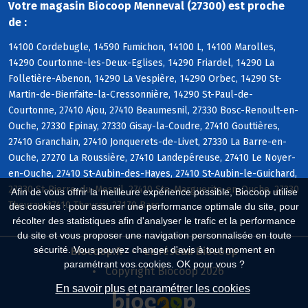
Votre magasin Biocoop Menneval (27300) est proche
de :
14100 Cordebugle, 14590 Fumichon, 14100 L, 14100 Marolles,
14290 Courtonne-les-Deux-Eglises, 14290 Friardel, 14290 La
Folletière-Abenon, 14290 La Vespière, 14290 Orbec, 14290 St-
Martin-de-Bienfaite-la-Cressonnière, 14290 St-Paul-de-
Courtonne, 27410 Ajou, 27410 Beaumesnil, 27330 Bosc-Renoult-en-
Ouche, 27330 Epinay, 27330 Gisay-la-Coudre, 27410 Gouttières,
27410 Granchain, 27410 Jonquerets-de-Livet, 27330 La Barre-en-
Ouche, 27270 La Roussière, 27410 Landepéreuse, 27410 Le Noyer-
en-Ouche, 27410 St-Aubin-des-Hayes, 27410 St-Aubin-le-Guichard,
27330 St-Pierre-du-Mesnil, 27410 Ste-Marguerite-en-Ouche, 27330
Afin de vous offrir la meilleure expérience possible, Biocoop utilise
Thevray, 27410 Thevray, 27170 Barc
des cookies : pour assurer une performance optimale du site, pour
récolter des statistiques afin d'analyser le trafic et la performance
du site et vous proposer une navigation personnalisée en toute
sécurité. Vous pouvez changer d'avis à tout moment en
Biocoop.fr
Le réseau Biocoop
paramétrant vos cookies. OK pour vous ?
Copyright Biocoop 2026
En savoir plus et paramétrer les cookies