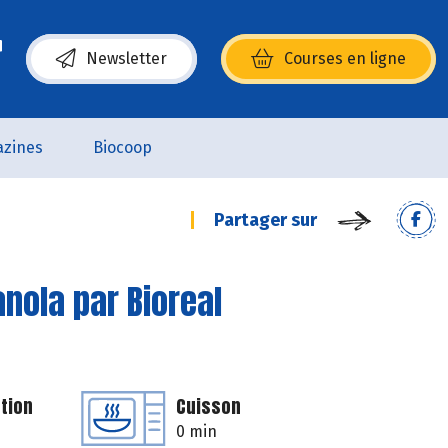
Newsletter
Courses en ligne
(s’ouvre dans une nouvelle fenêtre)
zines
Biocoop
Partager sur
anola par Bioreal
tion
Cuisson
0 min