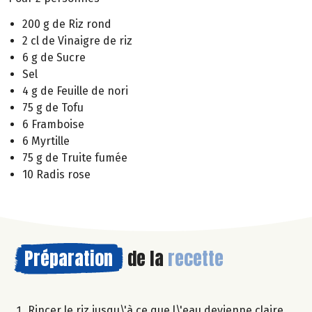
200 g de Riz rond
2 cl de Vinaigre de riz
6 g de Sucre
Sel
4 g de Feuille de nori
75 g de Tofu
6 Framboise
6 Myrtille
75 g de Truite fumée
10 Radis rose
Préparation
de la
recette
Rincer le riz jusqu\'à ce que l\'eau devienne claire,