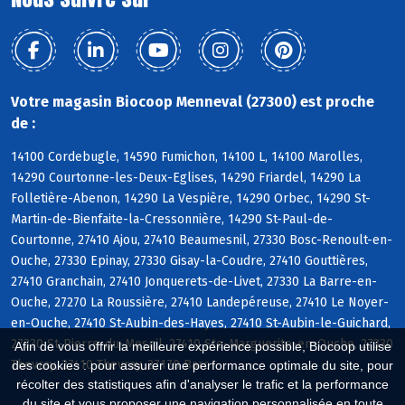
Votre magasin Biocoop Menneval (27300) est proche
de :
14100 Cordebugle, 14590 Fumichon, 14100 L, 14100 Marolles,
14290 Courtonne-les-Deux-Eglises, 14290 Friardel, 14290 La
Folletière-Abenon, 14290 La Vespière, 14290 Orbec, 14290 St-
Martin-de-Bienfaite-la-Cressonnière, 14290 St-Paul-de-
Courtonne, 27410 Ajou, 27410 Beaumesnil, 27330 Bosc-Renoult-en-
Ouche, 27330 Epinay, 27330 Gisay-la-Coudre, 27410 Gouttières,
27410 Granchain, 27410 Jonquerets-de-Livet, 27330 La Barre-en-
Ouche, 27270 La Roussière, 27410 Landepéreuse, 27410 Le Noyer-
en-Ouche, 27410 St-Aubin-des-Hayes, 27410 St-Aubin-le-Guichard,
27330 St-Pierre-du-Mesnil, 27410 Ste-Marguerite-en-Ouche, 27330
Afin de vous offrir la meilleure expérience possible, Biocoop utilise
Thevray, 27410 Thevray, 27170 Barc
des cookies : pour assurer une performance optimale du site, pour
récolter des statistiques afin d'analyser le trafic et la performance
du site et vous proposer une navigation personnalisée en toute