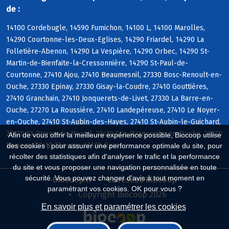
de :
14100 Cordebugle, 14590 Fumichon, 14100 L, 14100 Marolles,
14290 Courtonne-les-Deux-Eglises, 14290 Friardel, 14290 La
Folletière-Abenon, 14290 La Vespière, 14290 Orbec, 14290 St-
Martin-de-Bienfaite-la-Cressonnière, 14290 St-Paul-de-
Courtonne, 27410 Ajou, 27410 Beaumesnil, 27330 Bosc-Renoult-en-
Ouche, 27330 Epinay, 27330 Gisay-la-Coudre, 27410 Gouttières,
27410 Granchain, 27410 Jonquerets-de-Livet, 27330 La Barre-en-
Ouche, 27270 La Roussière, 27410 Landepéreuse, 27410 Le Noyer-
en-Ouche, 27410 St-Aubin-des-Hayes, 27410 St-Aubin-le-Guichard,
27330 St-Pierre-du-Mesnil, 27410 Ste-Marguerite-en-Ouche, 27330
Afin de vous offrir la meilleure expérience possible, Biocoop utilise
Thevray, 27410 Thevray, 27170 Barc
des cookies : pour assurer une performance optimale du site, pour
récolter des statistiques afin d'analyser le trafic et la performance
du site et vous proposer une navigation personnalisée en toute
sécurité. Vous pouvez changer d'avis à tout moment en
Biocoop.fr
Le réseau Biocoop
paramétrant vos cookies. OK pour vous ?
Copyright Biocoop 2026
En savoir plus et paramétrer les cookies